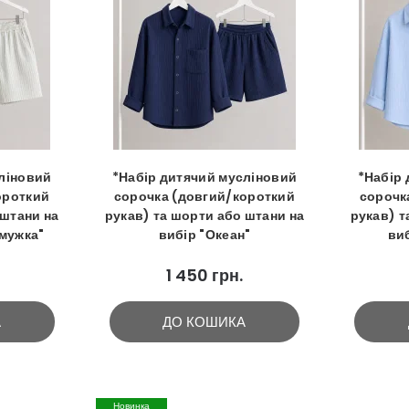
ліновий
*Набір дитячий мусліновий
*Набір
ороткий
сорочка (довгий/короткий
сорочк
 штани на
рукав) та шорти або штани на
рукав) т
мужка"
вибір "Океан"
ви
1 450 грн.
А
ДО КОШИКА
Новинка