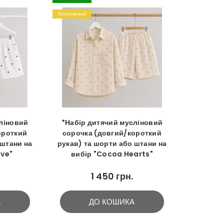
Популярний
ліновий
*Набір дитячий мусліновий
ороткий
сорочка (довгий/короткий
 штани на
рукав) та шорти або штани на
ove"
вибір "Cocoa Hearts"
1 450 грн.
А
ДО КОШИКА