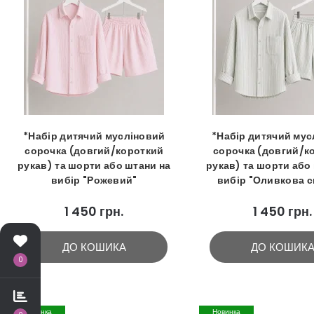
*Набір дитячий мусліновий
*Набір дитячий мус
сорочка (довгий/короткий
сорочка (довгий/к
рукав) та шорти або штани на
рукав) та шорти або
вибір "Рожевий"
вибір "Оливкова с
1 450 грн.
1 450 грн.
ДО КОШИКА
ДО КОШИК
0
Новинка
Новинка