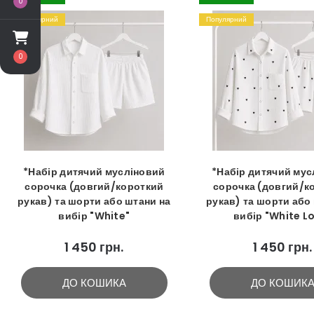
0
Популярний
Популярний
0
*Набір дитячий мусліновий
*Набір дитячий мус
сорочка (довгий/короткий
сорочка (довгий/к
рукав) та шорти або штани на
рукав) та шорти або
вибір "White"
вибір "White L
1 450 грн.
1 450 грн.
ДО КОШИКА
ДО КОШИК