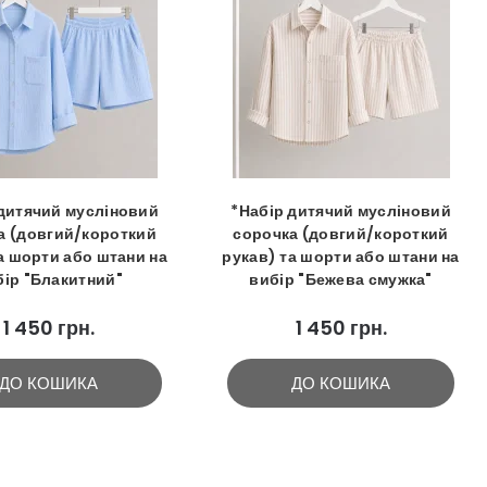
 дитячий мусліновий
*Набір дитячий мусліновий
а (довгий/короткий
сорочка (довгий/короткий
а шорти або штани на
рукав) та шорти або штани на
бір "Блакитний"
вибір "Бежева смужка"
1 450 грн.
1 450 грн.
ДО КОШИКА
ДО КОШИКА