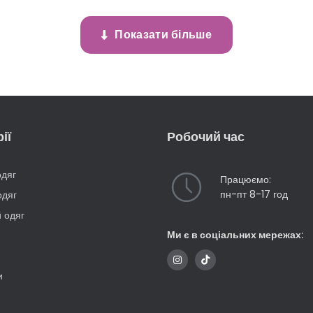
Показати більше
ії
Робочий час
одяг
Працюємо:
пн-пт 8-17 год
одяг
 одяг
Ми є в соціальних мережах:
и