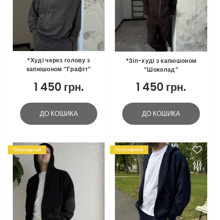
*Худі через голову з
*Зіп-худі з капюшоном
капюшоном “Графіт”
“Шоколад”
1 450 грн.
1 450 грн.
ДО КОШИКА
ДО КОШИКА
Популярний
Популярний