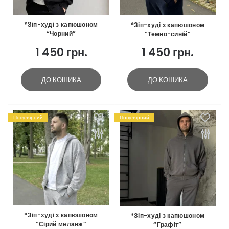
*Зіп-худі з капюшоном
*Зіп-худі з капюшоном
“Чорний”
“Темно-синій”
1 450 грн.
1 450 грн.
ДО КОШИКА
ДО КОШИКА
Популярний
Популярний
*Зіп-худі з капюшоном
*Зіп-худі з капюшоном
“Сірий меланж”
“Графіт”