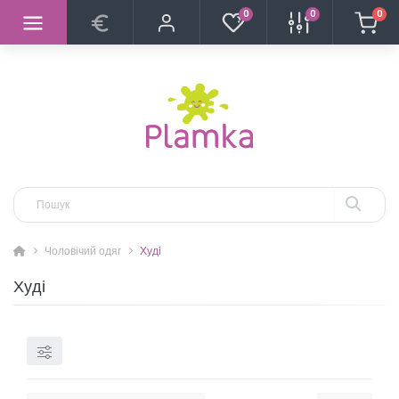
0
0
0
Чоловічий одяг
Худі
Худі