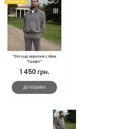
Популярний
*Зіп худі воротнік стійка
“Графіт”
1 450 грн.
ДО КОШИКА