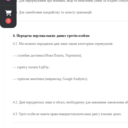
3.5. Для інформування про новинки, акції та оновлення (лише за згодою Покуп
3.6. Для запобігання шахрайству та захисту транзакцій.
0
4. Передача персональних даних третім особам
4.1. Ми можемо передавати дані лише таким категоріям отримувачів:
— службам доставки (Нова Пошта, Укрпошта);
— сервісу оплати LiqPay;
— сервісам аналітики (наприклад, Google Analytics).
4.2. Дані передаються лише в обсязі, необхідному для виконання замовлення аб
4.3. Треті особи не мають права використовувати ваші дані у власних цілях.