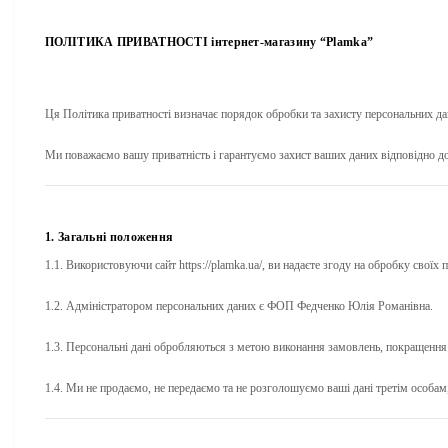
ПОЛІТИКА ПРИВАТНОСТІ
інтернет-магазину “Plamka”
Ця Політика приватності визначає порядок обробки та захисту персональних дани
Ми поважаємо вашу приватність і гарантуємо захист ваших даних відповідно до
1. Загальні положення
1.1. Використовуючи сайт https://plamka.ua/, ви надаєте згоду на обробку своїх 
1.2. Адміністратором персональних даних є
ФОП Федченко Юлія Романівна
.
1.3. Персональні дані обробляються з метою виконання замовлень, покращення 
1.4. Ми не продаємо, не передаємо та не розголошуємо ваші дані третім особам,