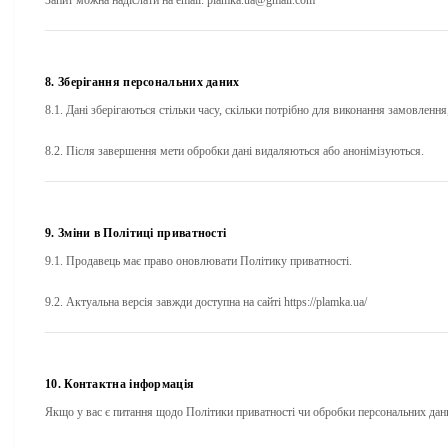
Запит можна надіслати на email:
plamka.ua@gmail.com
8. Зберігання персональних даних
8.1. Дані зберігаються стільки часу, скільки потрібно для виконання замовлення
8.2. Після завершення мети обробки дані видаляються або анонімізуються.
9. Зміни в Політиці приватності
9.1. Продавець має право оновлювати Політику приватності.
9.2. Актуальна версія завжди доступна на сайті https://plamka.ua/
10. Контактна інформація
Якщо у вас є питання щодо Політики приватності чи обробки персональних дан