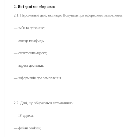
2. Які дані ми збираємо
2.1. Персональні дані, які надає Покупець при оформленні замовлення:
— ім’я та прізвище;
— номер телефону;
— електронна адреса;
— адреса доставки;
— інформація про замовлення.
2.2. Дані, що збираються автоматично:
— IP-адреса;
— файли cookies;