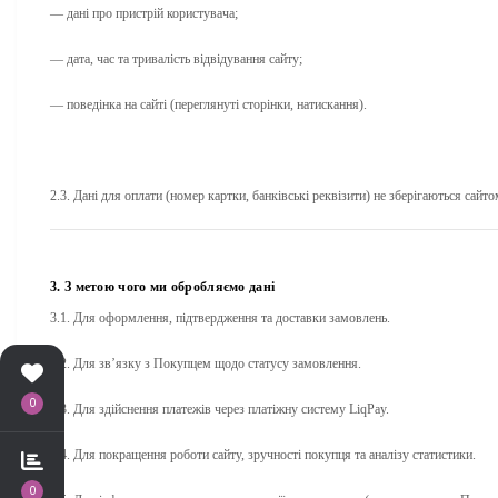
— дані про пристрій користувача;
— дата, час та тривалість відвідування сайту;
— поведінка на сайті (переглянуті сторінки, натискання).
2.3. Дані для оплати (номер картки, банківські реквізити)
не зберігаються
сайто
3. З метою чого ми обробляємо дані
3.1. Для оформлення, підтвердження та доставки замовлень.
3.2. Для зв’язку з Покупцем щодо статусу замовлення.
0
3.3. Для здійснення платежів через платіжну систему LiqPay.
3.4. Для покращення роботи сайту, зручності покупця та аналізу статистики.
0