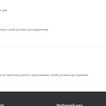
х днів.
ається службі доставки для відправлення.
ти
акт (претензію)
разом із представником служби доставки при отриманні.
ії
Робочий час