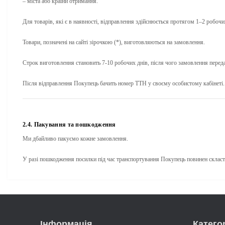
– міста або країни отримання.
Для товарів, які є в наявності, відправлення здійснюється протягом 1–2 робочи
Товари, позначені на сайті зірочкою (*), виготовляються на замовлення.
Строк виготовлення становить
7-10 робочих днів
, після чого замовлення перед
Після відправлення Покупець бачить номер ТТН у своєму особистому кабінеті.
2.4. Пакування та пошкодження
Ми дбайливо пакуємо кожне замовлення.
У разі пошкодження посилки під час транспортування Покупець повинен склас
Інформація
Категор