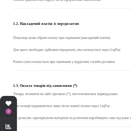
1.2. Накладений платіж із передплатою
Покупець може обрати оплату при отриманні (накладений платіж).
Для цього необхідно здійснити
передплату
, яка оплачується через LiqPay.
Решта суми сплачується при отриманні у відділенні служби доставки.
1.3. Оплата товарів під замовлення (*)
Товари, позначені на сайті зірочкою (*), виготовляються індивідуально.
Такі позиції відшиваються
лише після повної оплати
через LiqPay.
0
Це дозволяє зарезервувати матеріали та розпочати виробництво саме під ваше 