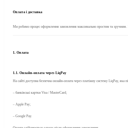
Оплата і доставка
Ми робимо процес оформлення замовлення максимально простим та зручним. Н
1. Оплата
1.1. Онлайн-оплата через LiqPay
На сайті доступна безпечна онлайн-оплата через платіжну систему
LiqPay
, яка п
– банківські картки
Visa / MasterCard
;
–
Apple Pay
;
–
Google Pay
.
Оплата здійснюється одразу після оформлення замовлення.