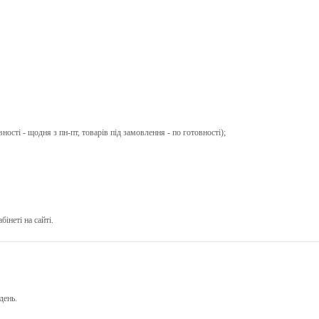
вності - щодня з пн-пт, товарів під замовлення - по готовності);
інеті на сайті.
день
.