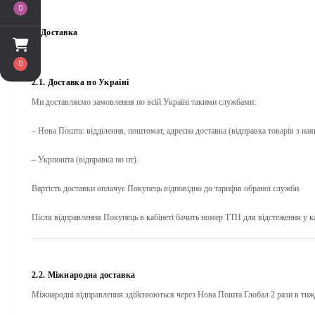
0
2. Доставка
0
2.1. Доставка по Україні
Ми доставляємо замовлення по всій Україні такими службами:
–
Нова Пошта
: відділення, поштомат, адресна доставка (відправка товарів з ная
–
Укрпошта (відправка по пт)
.
Вартість доставки оплачує Покупець відповідно до тарифів обраної служби.
Після відправлення Покупець в кабінеті бачить номер ТТН для відстеження у каб
2.2. Міжнародна доставка
Міжнародні відправлення здійснюються через
Нова Пошта Глобал 2 рази в тиж