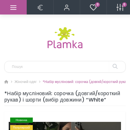
0
0
Жіночий одяг
*Набір мусліновий: сорочка (довгий/короткий рукав)
*Набір мусліновий: сорочка (довгий/короткий
рукав) і шорти (вибір довжини) “White”
Новинка
Популярний