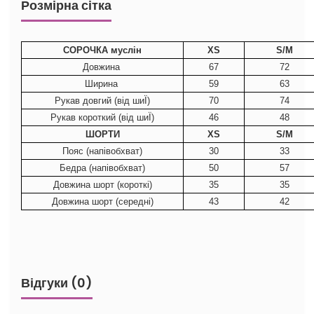
Розмірна сітка
СОРОЧКА муслін
XS
S/M
Довжина
67
72
Ширина
59
63
Рукав довгий (від шиЇ)
70
74
Рукав короткий (від шиЇ)
46
48
ШОРТИ
XS
S/M
Пояс (напівобхват)
30
33
Бедра (напівобхват)
50
57
Довжина шорт (короткі)
35
35
Довжина шорт (середні)
43
42
Відгуки (0)