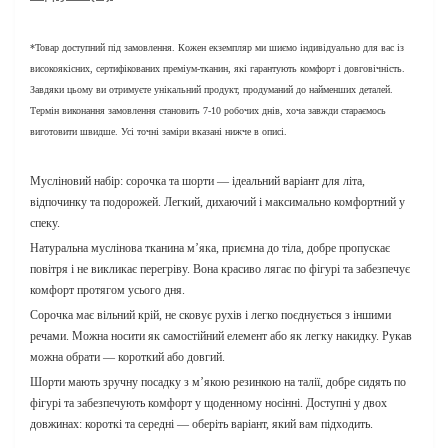
*Товар доступний під замовлення. Кожен екземпляр ми шиємо індивідуально для вас із
високоякісних, сертифікованих преміум-тканин, які гарантують комфорт і довговічність.
Завдяки цьому ви отримуєте унікальний продукт, продуманий до найменших деталей.
Термін виконання замовлення становить 7-10 робочих днів, хоча завжди стараємось
виготовити швидше. Усі точні заміри вказані нижче в описі.
Мусліновий набір: сорочка та шорти — ідеальний варіант для літа,
відпочинку та подорожей. Легкий, дихаючий і максимально комфортний у
спеку.
Натуральна муслінова тканина м’яка, приємна до тіла, добре пропускає
повітря і не викликає перегріву. Вона красиво лягає по фігурі та забезпечує
комфорт протягом усього дня.
Сорочка має вільний крій, не сковує рухів і легко поєднується з іншими
речами. Можна носити як самостійний елемент або як легку накидку. Рукав
можна обрати — короткий або довгий.
Шорти мають зручну посадку з м’якою резинкою на талії, добре сидять по
фігурі та забезпечують комфорт у щоденному носінні. Доступні у двох
довжинах: короткі та середні — оберіть варіант, який вам підходить.