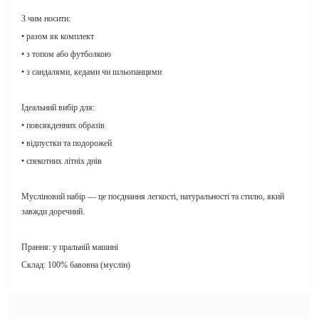
З чим носити:
• разом як комплект
• з топом або футболкою
• з сандалями, кедами чи шльопанцями
Ідеальний вибір для:
• повсякденних образів
• відпустки та подорожей
• спекотних літніх днів
Мусліновий набір — це поєднання легкості, натуральності та стилю, який
завжди доречний.
Прання: у пральній машині
Склад: 100% бавовна (муслін)