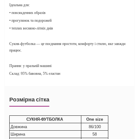
Ідеальна для:
• повсякденних образів
• прогулянок та подорожей
• теплих весняно-літніх днів
Сукня-футболка — це поєднання простоти, комфорту і стилю, яке завжди
працює.
Прання: у пральній машині
Склад: 95% бавовна, 5% еластан
Розмірна сітка
СУКНЯ-ФУТБОЛКА
Оne size
Довжина
86/100
Ширина
58