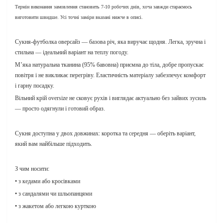
Термін виконання замовлення становить 7-10 робочих днів, хоча завжди стараємось
виготовити швидше. Усі точні заміри вказані нижче в описі.
Сукня-футболка оверсайз — базова річ, яка виручає щодня. Легка, зручна і
стильна — ідеальний варіант на теплу погоду.
М’яка натуральна тканина (95% бавовна) приємна до тіла, добре пропускає
повітря і не викликає перегріву. Еластичність матеріалу забезпечує комфорт
і гарну посадку.
Вільний крій oversize не сковує рухів і виглядає актуально без зайвих зусиль
— просто одягнули і готовий образ.
Сукня доступна у двох довжинах: коротка та середня — оберіть варіант,
який вам найбільше підходить.
З чим носити:
• з кедами або кросівками
• з сандалями чи шльопанцями
• з жакетом або легкою курткою